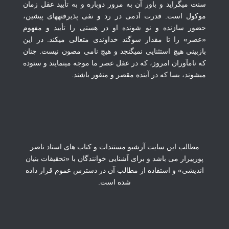
سنت می‏گراید و باور آن به مرور دوباره و به تأیید عقل زمان
موکول است. قدرت آدمی ‏در رد و نفی پذیرفته‏های پیشین،
حضور سازنده و نو شونده ‏ا‏و در هستی را تأیید و مفهوم
«عصر» را تا مقدار سوگند خداوندی متعالی می‏کند. در این
بازبینی هیچ استثنایی نمی‏گنجد و هیچ نامی‏ مصون نیست. چنان
که نام‏آوران امروز، که در عقل عصر ما موجه می‏نمایند و ستوده
می‏شوند، بسا که در آینده مقصر و منفور باشند.
مطالب این سایت آرشیو مستندات و کتاب های استاد ناصر
پورپیرار می باشد و برای آشنایی خوانندگان با «تحقیقات بنیان
اندیشی» و استفاده از مطالب آن در دسترس عموم قرار داده
شده است.